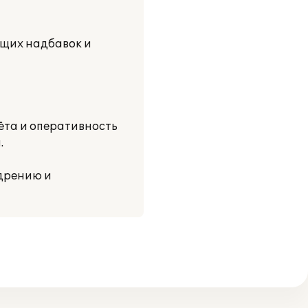
ющих надбавок и
ёта и оперативность
.
едрению и