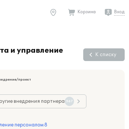
Корзина
Вход
та и управление
К списку
недрение/проект
ругие внедрения партнера
567
ление персоналом 8