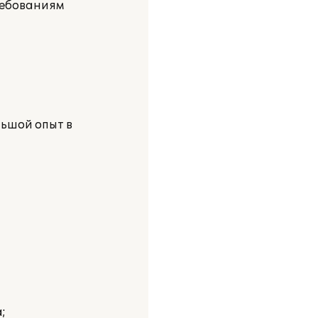
ребованиям
ьшой опыт в
;