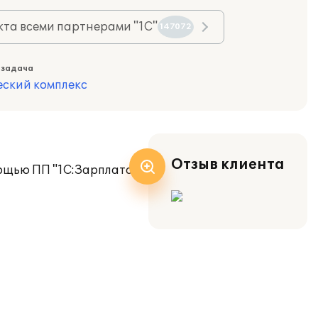
та всеми партнерами "1С"
147072
 задача
еский комплекс
Отзыв клиента
мощью ПП "1С:Зарплата и