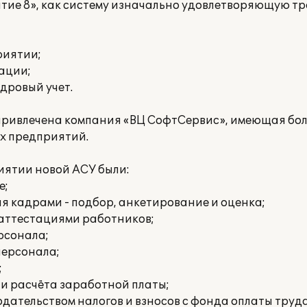
тие 8», как систему изначально удовлетворяющую т
риятии;
ации;
дровый учет.
 привлечена компания «ВЦ СофтСервис», имеющая бол
х предприятий.
ятии новой АСУ были:
е;
я кадрами - подбор, анкетирование и оценка;
 аттестациями работников;
рсонала;
персонала;
;
и расчёта заработной платы;
дательством налогов и взносов с фонда оплаты труда