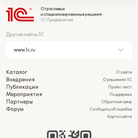
Отраслевые
и специализированные решения
1С:Предприятие
Другие сайты 1С
Каталог
О сайте
Внедрения
О решениях 1С
Публикации
Прайс-лист
Мероприятия
Поддержка
Партнеры
Обратная связь
Форум
Сообщить об ошибке
Карта сайта