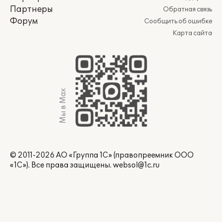
Партнеры
Обратная связь
Форум
Сообщить об ошибке
Карта сайта
Мы в Max
© 2011-2026 АО «Группа 1С» (правопреемник ООО
«1С»). Все права защищены.
websol@1c.ru