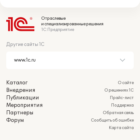
Отраслевые
и специализированные решения
1С:Предприятие
Другие сайты 1С
Каталог
О сайте
Внедрения
О решениях 1С
Публикации
Прайс-лист
Мероприятия
Поддержка
Партнеры
Обратная связь
Форум
Сообщить об ошибке
Карта сайта