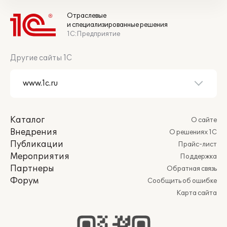
Отраслевые
и специализированные решения
1С:Предприятие
Другие сайты 1С
Каталог
О сайте
Внедрения
О решениях 1С
Публикации
Прайс-лист
Мероприятия
Поддержка
Партнеры
Обратная связь
Форум
Сообщить об ошибке
Карта сайта