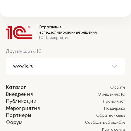
Отраслевые
и специализированные решения
1С:Предприятие
Другие сайты 1С
Каталог
О сайте
Внедрения
О решениях 1С
Публикации
Прайс-лист
Мероприятия
Поддержка
Партнеры
Обратная связь
Форум
Сообщить об ошибке
Карта сайта