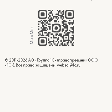
Мы в Max
© 2011-2026 АО «Группа 1С» (правопреемник ООО
«1С»). Все права защищены.
websol@1c.ru