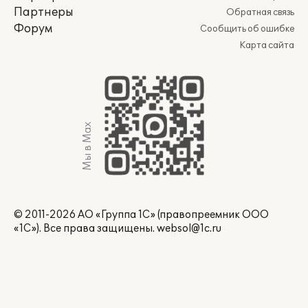
Партнеры
Обратная связь
Форум
Сообщить об ошибке
Карта сайта
Мы в Max
© 2011-2026 АО «Группа 1С» (правопреемник ООО
«1С»). Все права защищены.
websol@1c.ru