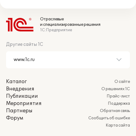
Отраслевые
и специализированные решения
1С:Предприятие
Другие сайты 1С
Каталог
О сайте
Внедрения
О решениях 1С
Публикации
Прайс-лист
Мероприятия
Поддержка
Партнеры
Обратная связь
Форум
Сообщить об ошибке
Карта сайта