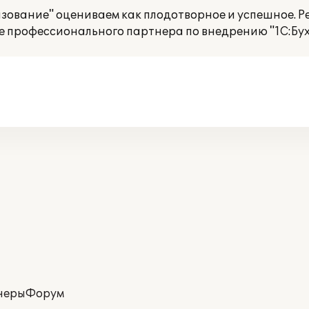
зование" оцениваем как плодотворное и успешное. 
е профессионального партнера по внедрению "1C:Бух
неры
Форум