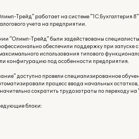
лимп-Трейд" работает на системе "1C:Бухгалтерия 8"
алогового учета на предприятии.
ании "Олимп-Трейд" были задействованы специалист
рофессионально обеспечили поддержку при запуске 
 максимального использования типового функционал
али конфигурацию под особенности предприятия.
ание" доступно провели специализированное обучен
автоматизировали процесс ввода начальных остатков
начительно сократить трудозатраты по переходу на "
ледующие блоки: