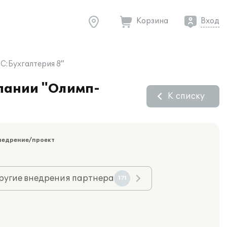
Корзина
Вход
С:Бухгалтерия 8"
мпании "Олимп-
К списку
недрение/проект
ругие внедрения партнера
171