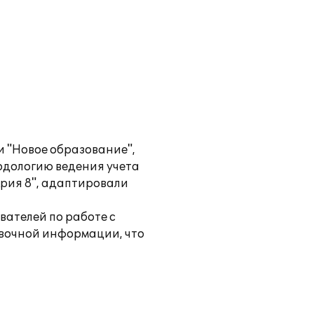
 "Новое образование",
одологию ведения учета
рия 8", адаптировали
ателей по работе с
авочной информации, что