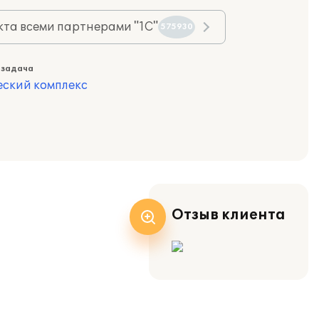
та всеми партнерами "1С"
575930
 задача
еский комплекс
Отзыв клиента