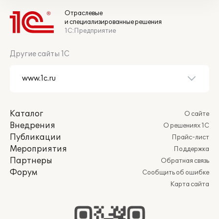
Отраслевые
и специализированные решения
1С:Предприятие
Другие сайты 1С
Каталог
О сайте
Внедрения
О решениях 1С
Публикации
Прайс-лист
Мероприятия
Поддержка
Партнеры
Обратная связь
Форум
Сообщить об ошибке
Карта сайта