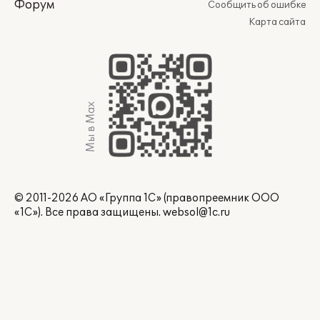
Форум
Сообщить об ошибке
Карта сайта
Мы в Max
© 2011-2026 АО «Группа 1С» (правопреемник ООО
«1С»). Все права защищены.
websol@1c.ru