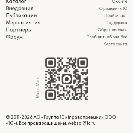
Каталог
О сайте
Внедрения
О решениях 1С
Публикации
Прайс-лист
Мероприятия
Поддержка
Партнеры
Обратная связь
Форум
Сообщить об ошибке
Карта сайта
Мы в Max
© 2011-2026 АО «Группа 1С» (правопреемник ООО
«1С»). Все права защищены.
websol@1c.ru