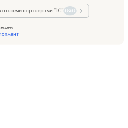
та всеми партнерами "1С"
89283
 задача
лопмент