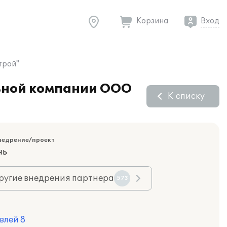
Корзина
Вход
трой"
льной компании ООО
К списку
недрение/проект
нь
ругие внедрения партнера
573
влей 8