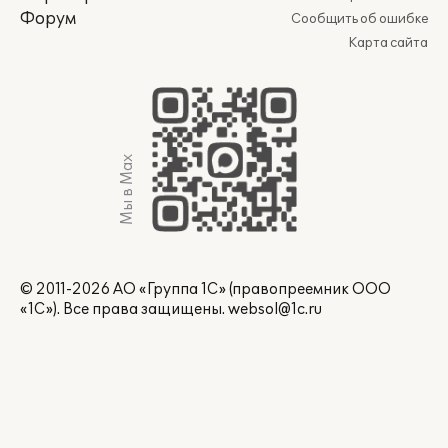
Форум
Сообщить об ошибке
Карта сайта
Мы в Max
© 2011-2026 АО «Группа 1С» (правопреемник ООО
«1С»). Все права защищены.
websol@1c.ru