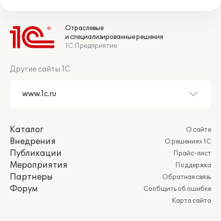
Отраслевые
и специализированные решения
1С:Предприятие
Другие сайты 1С
Каталог
О сайте
Внедрения
О решениях 1С
Публикации
Прайс-лист
Мероприятия
Поддержка
Партнеры
Обратная связь
Форум
Сообщить об ошибке
Карта сайта