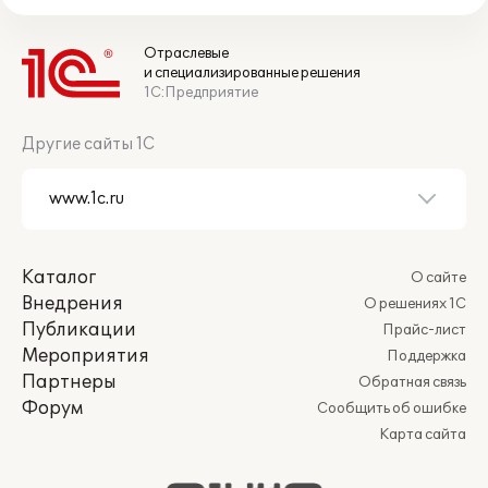
Отраслевые
и специализированные решения
1С:Предприятие
Другие сайты 1С
Каталог
О сайте
Внедрения
О решениях 1С
Публикации
Прайс-лист
Мероприятия
Поддержка
Партнеры
Обратная связь
Форум
Сообщить об ошибке
Карта сайта