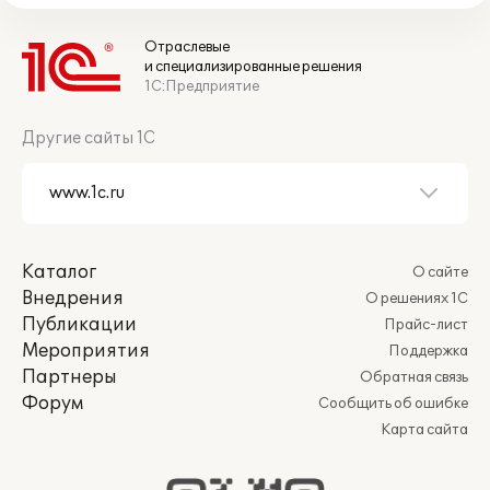
Отраслевые
и специализированные решения
1С:Предприятие
Другие сайты 1С
Каталог
О сайте
Внедрения
О решениях 1С
Публикации
Прайс-лист
Мероприятия
Поддержка
Партнеры
Обратная связь
Форум
Сообщить об ошибке
Карта сайта