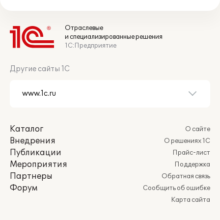
Отраслевые
и специализированные решения
1С:Предприятие
Другие сайты 1С
Каталог
О сайте
Внедрения
О решениях 1С
Публикации
Прайс-лист
Мероприятия
Поддержка
Партнеры
Обратная связь
Форум
Сообщить об ошибке
Карта сайта