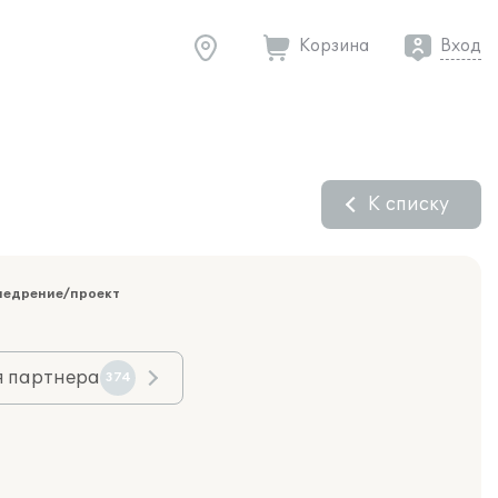
Корзина
Вход
К списку
недрение/проект
я партнера
374