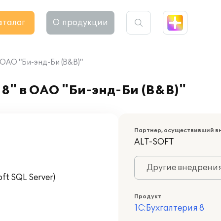
аталог
О продукции
 ОАО "Би-энд-Би (B&B)"
8" в ОАО "Би-энд-Би (B&B)"
Партнер, осуществивший в
ALT-SOFT
Другие внедрени
t SQL Server)
Продукт
1С:Бухгалтерия 8