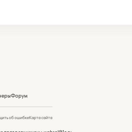
неры
Форум
ить об ошибке
Карта сайта