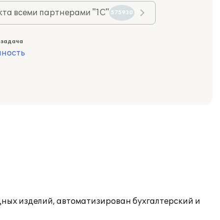
та всеми партнерами "1С"
575930
 задача
ность
дных изделий, автоматизирован бухгалтерский и