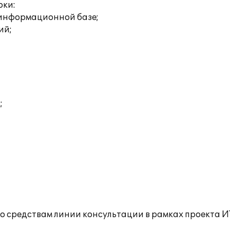
оки:
 информационной базе;
ий;
;
о средствам линии консультации в рамках проекта И