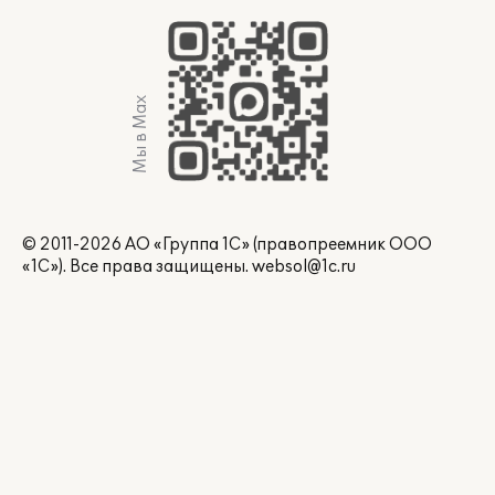
Мы в Max
© 2011-2026 АО «Группа 1С» (правопреемник ООО
«1С»). Все права защищены.
websol@1c.ru