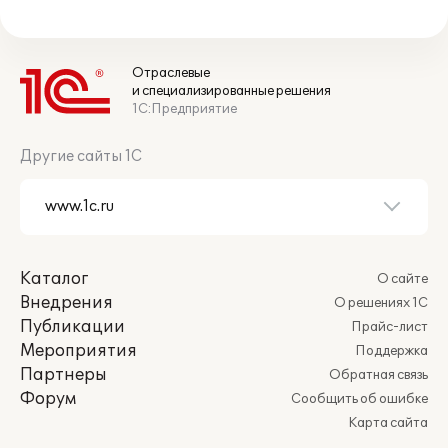
Отраслевые
и специализированные решения
1С:Предприятие
Другие сайты 1С
Каталог
О сайте
Внедрения
О решениях 1С
Публикации
Прайс-лист
Мероприятия
Поддержка
Партнеры
Обратная связь
Форум
Сообщить об ошибке
Карта сайта