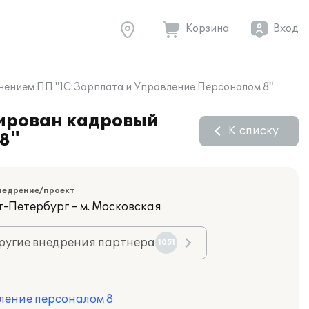
Корзина
Вход
ением ПП "1С:Зарплата и Управление Персоналом 8"
ирован кадровый
К списку
8"
недрение/проект
т-Петербург – м. Московская
ругие внедрения партнера
1051
ление персоналом 8