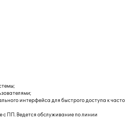
стемы;
ьзователями;
льного интерфейса для быстрого доступа к часто
 с ПП. Ведется обслуживание по линии