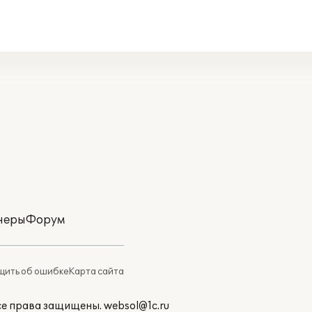
неры
Форум
ить об ошибке
Карта сайта
Все права защищены.
websol@1c.ru