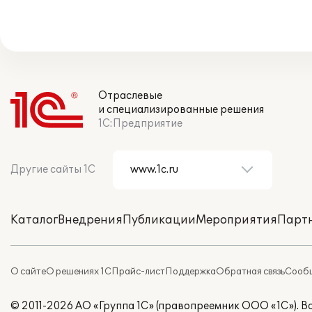
Отраслевые
и специализированные решения
1С:Предприятие
Другие сайты 1С
Каталог
Внедрения
Публикации
Мероприятия
Парт
О сайте
О решениях 1С
Прайс-лист
Поддержка
Обратная связь
Сообщ
© 2011-2026 АО «Группа 1С» (правопреемник ООО «1С»). 