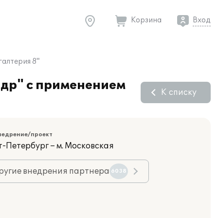
Корзина
Вход
галтерия 8"
ндр" с применением
К списку
недрение/проект
т-Петербург – м. Московская
ругие внедрения партнера
6038