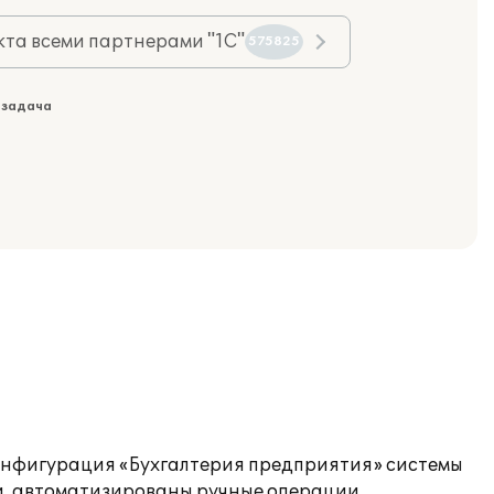
та всеми партнерами "1С"
575825
 задача
онфигурация «Бухгалтерия предприятия» системы
и, автоматизированы ручные операции.