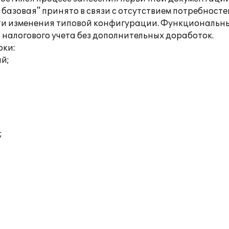
базовая" принято в связи с отсутствием потребносте
ости изменения типовой конфигурации. Функциональ
 налогового учета без дополнительных доработок.
оки:
ий;
;