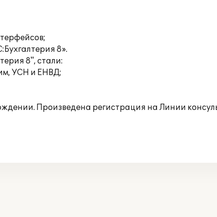
нтерфейсов;
С:Бухгалтерия 8».
ерия 8", стали:
м, УСН и ЕНВД;
ождении. Произведена регистрация на Линии консул