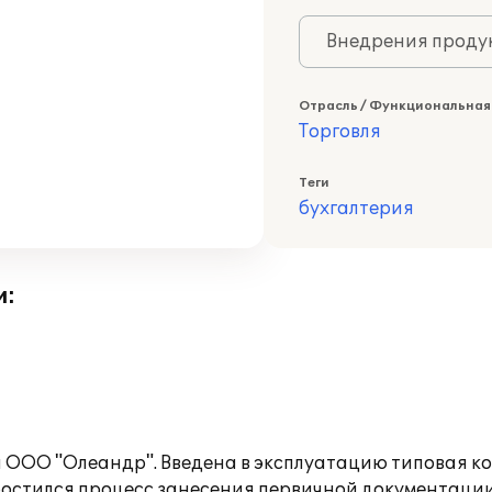
Внедрения продук
Отрасль / Функциональная
Торговля
Теги
бухгалтерия
и:
 ООО "Олеандр". Введена в эксплуатацию типовая к
простился процесс занесения первичной документаци