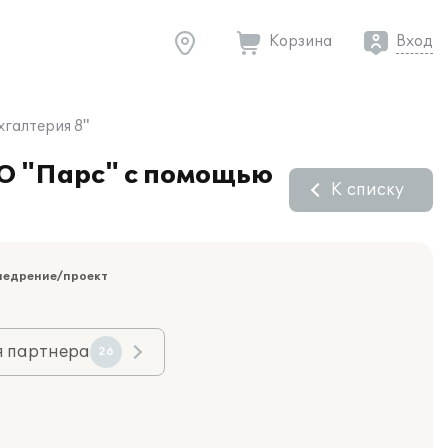
Корзина
Вход
галтерия 8"
ОО "Парс" с помощью
К списку
недрение/проект
я партнера
26