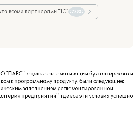
та всеми партнерами "1С"
575825
 "ПАРС", с целью автоматизации бухгалтерского и
иком к программному продукту, были следующие:
тическим заполнением регламентированной
терия предприятия", где все эти условия успешно