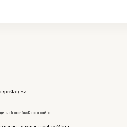
неры
Форум
ить об ошибке
Карта сайта
Все права защищены.
websol@1c.ru