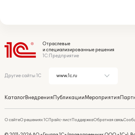
Отраслевые
и специализированные решения
1С:Предприятие
Другие сайты 1С
Каталог
Внедрения
Публикации
Мероприятия
Парт
О сайте
О решениях 1С
Прайс-лист
Поддержка
Обратная связь
Сообщ
© 2011-2026 АО «Группа 1С» (правопреемник ООО «1С»). 