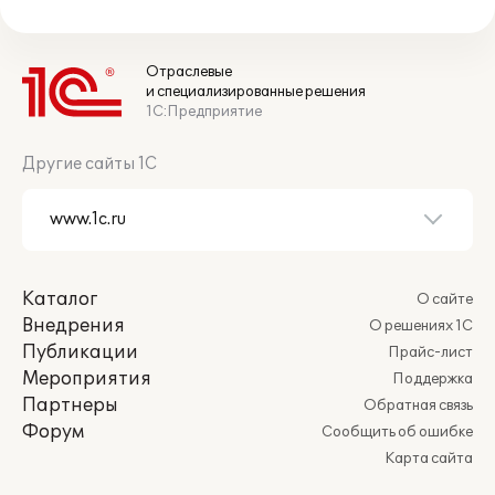
Отраслевые
и специализированные решения
1С:Предприятие
Другие сайты 1С
Каталог
О сайте
Внедрения
О решениях 1С
Публикации
Прайс-лист
Мероприятия
Поддержка
Партнеры
Обратная связь
Форум
Сообщить об ошибке
Карта сайта