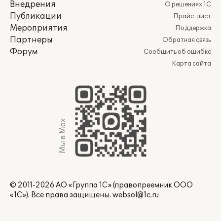
Внедрения
О решениях 1С
Публикации
Прайс-лист
Мероприятия
Поддержка
Партнеры
Обратная связь
Форум
Сообщить об ошибке
Карта сайта
Мы в Max
© 2011-2026 АО «Группа 1С» (правопреемник ООО
«1С»). Все права защищены.
websol@1c.ru