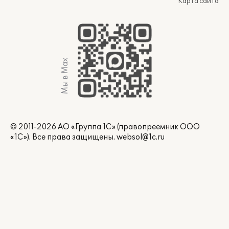
Карта сайта
Мы в Max
© 2011-2026 АО «Группа 1С» (правопреемник ООО
«1С»). Все права защищены.
websol@1c.ru