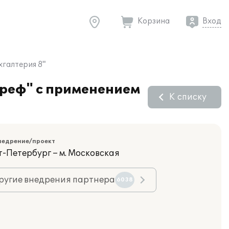
Корзина
Вход
хгалтерия 8"
ореф" с применением
К списку
недрение/проект
т-Петербург – м. Московская
ругие внедрения партнера
6038