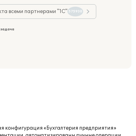
та всеми партнерами "1С"
575930
 задача
ая конфигурация «Бухгалтерия предприятия»
ументации, автоматизированы ручные операции.