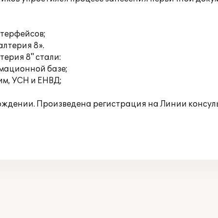
нтерфейсов;
алтерия 8».
ерия 8" стали:
рмационной базе;
м, УСН и ЕНВД;
ождении. Произведена регистрация на Линии консул