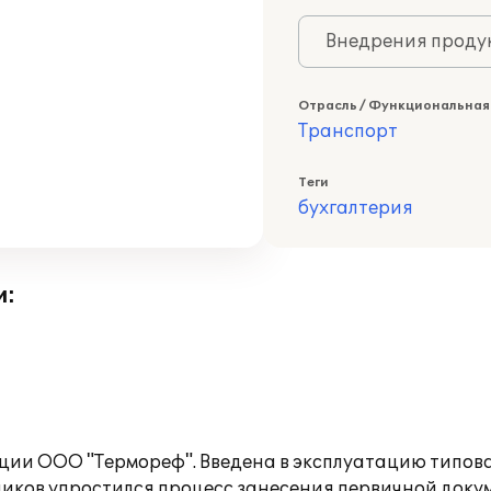
Внедрения продук
Отрасль / Функциональная
Транспорт
Теги
бухгалтерия
и:
ции ООО "Термореф". Введена в эксплуатацию типов
дников упростился процесс занесения первичной док