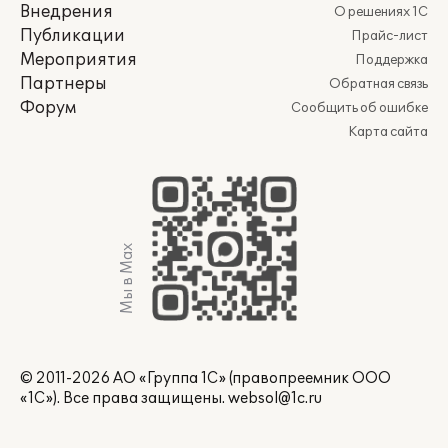
Внедрения
О решениях 1С
Публикации
Прайс-лист
Мероприятия
Поддержка
Партнеры
Обратная связь
Форум
Сообщить об ошибке
Карта сайта
Мы в Max
© 2011-2026 АО «Группа 1С» (правопреемник ООО
«1С»). Все права защищены.
websol@1c.ru