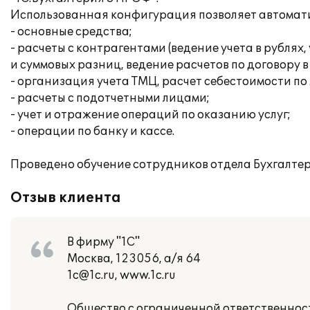
Использованная конфигурация позволяет автомати
- основные средства;
- расчеты с контрагентами (ведение учета в рубля
и суммовых разниц, ведение расчетов по договору в
- организация учета ТМЦ, расчет себестоимости п
- расчеты с подотчетными лицами;
- учет и отражение операций по оказанию услуг;
- операции по банку и кассе.
Проведено обучение сотрудников отдела Бухгалтер
Отзыв клиента
В фирму "1С"
Москва, 123056, а/я 64
1c@1c.ru, www.1c.ru
Общество с ограниченной ответственнос