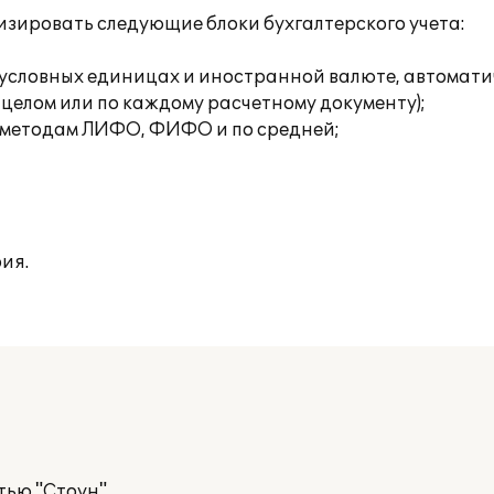
зировать следующие блоки бухгалтерского учета:
х, условных единицах и иностранной валюте, автомат
 целом или по каждому расчетному документу);
о методам ЛИФО, ФИФО и по средней;
ия.
тью "Стоун"