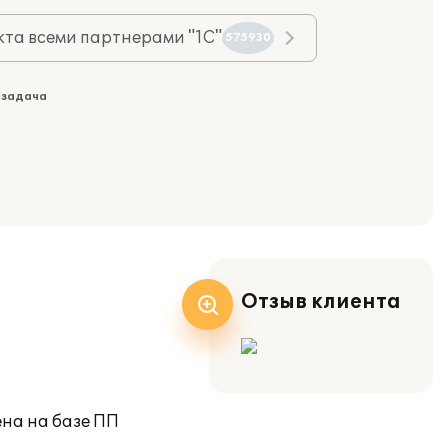
та всеми партнерами "1С"
575930
 задача
Отзыв клиента
ена на базе ПП