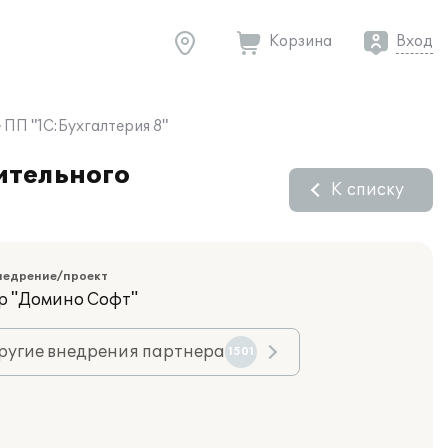
Корзина
Вход
 ПП "1С:Бухгалтерия 8"
ительного
К списку
недрение/проект
р "Домино Софт"
ругие внедрения партнера
1501