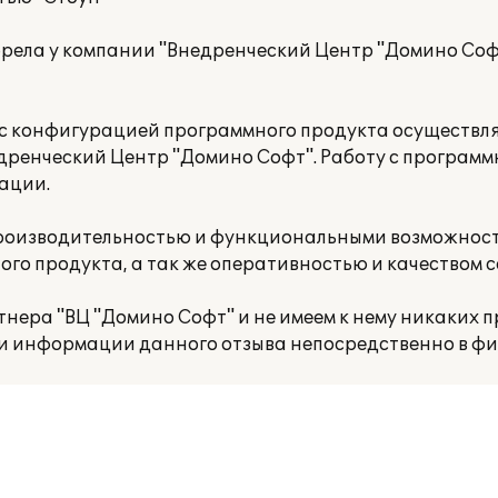
обрела у компании "Внедренческий Центр "Домино Со
 с конфигурацией программного продукта осуществл
дренческий Центр "Домино Софт". Работу с програм
ации.
производительностью и функциональными возможнос
ого продукта, а так же оперативностью и качеством 
нера "ВЦ "Домино Софт" и не имеем к нему никаких п
и информации данного отзыва непосредственно в фир