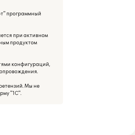
фт" программный
яется при активном
мным продуктом
тями конфигураций,
сопровождения.
ретензий. Мы не
му "1С".