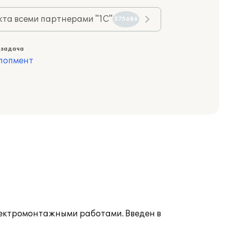
та всеми партнерами "1С"
575686
 задача
лопмент
лектромонтажными работами. Введен в