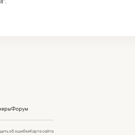
8".
неры
Форум
ить об ошибке
Карта сайта