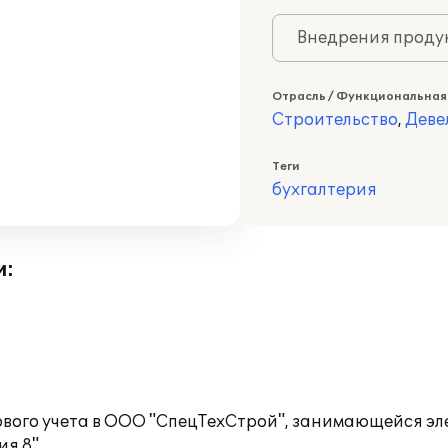
Внедрения продук
Отрасль / Функциональная
Строительство
,
Деве
Теги
бухгалтерия
и:
ового учета в ООО "СпецТехСтрой", занимающейся э
я 8".