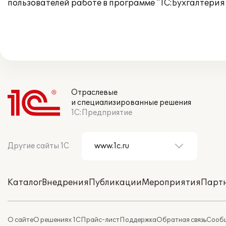
пользователей работе в программе "1С:Бухгалтерия 
Отраслевые
и специализированные решения
1С:Предприятие
Другие сайты 1С
Каталог
Внедрения
Публикации
Мероприятия
Парт
О сайте
О решениях 1С
Прайс-лист
Поддержка
Обратная связь
Сообщ