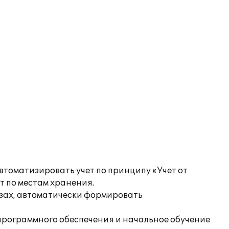
втоматизировать учет по принципу «Учет от
т по местам хранения.
езах, автоматически формировать
 программного обеспечения и начальное обучение