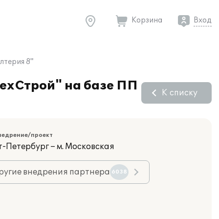
Корзина
Вход
лтерия 8"
ТехСтрой" на базе ПП
К списку
недрение/проект
т-Петербург – м. Московская
ругие внедрения партнера
6038