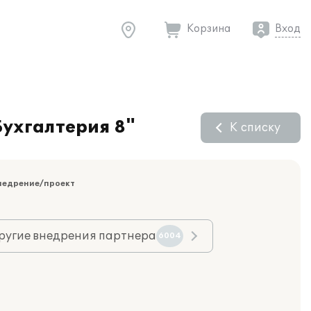
Корзина
Вход
ухгалтерия 8"
К списку
недрение/проект
ругие внедрения партнера
6004