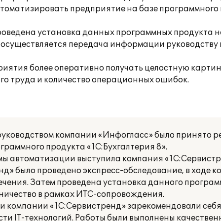
томатизировать предприятие на базе программного
оведена установка данных программных продукта на
, осуществляется передача информации руководству
риятия более оперативно получать целостную картин
го труда и количество операционных ошибок.
руководством компании «Инфогласс» было принято р
раммного продукта «1С:Бухгалтерия 8».
емы автоматизации выступила компания «1С:Сервистр
» было проведено экспресс-обследование, в ходе к
чения. Затем проведена установка данного программ
ничество в рамках ИТС-сопровождения.
и компании «1С:Сервистренд» зарекомендовали себя
и IT-технологий. Работы были выполнены качественно