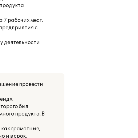
 продукта
 7 рабочих мест.
 предприятия с
у деятельности
ешение провести
енд».
оторого был
ного продукта. В
 как грамотные,
 и в срок.