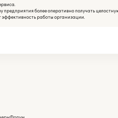
ервиса.
ву предприятия более оперативно получать целостну
т эффективность работы организации.
неры
Форум