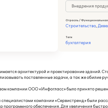
Внедрения продук
Отрасль / Функциональная
Строительство
,
Деве
Теги
бухгалтерия
мается архитектурой и проектирование зданий. Ст
лизовывать поставленные задачи, а так же обилие р
твом компании ООО «Инфогласс» было принято реше
ия специалистами компании «Сервистренд» были рас
р программного обеспечения. Для увеличения быстро