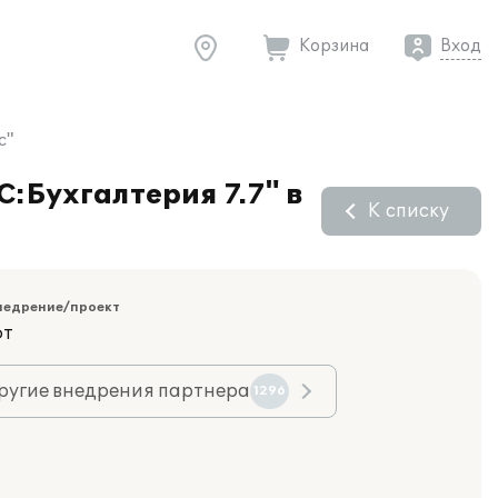
Корзина
Вход
с"
С:Бухгалтерия 7.7" в
К списку
недрение/проект
фт
ругие внедрения партнера
1296