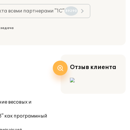
та всеми партнерами "1С"
89290
 задача
Отзыв клиента
ие весовых и
8" как программный