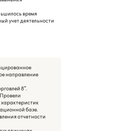
Изменения
ньшилось время
ный учет деятельности
фицированное
ное направление
рговлей 8".
 Провели
я характеристик
ационной базе.
вления отчетности