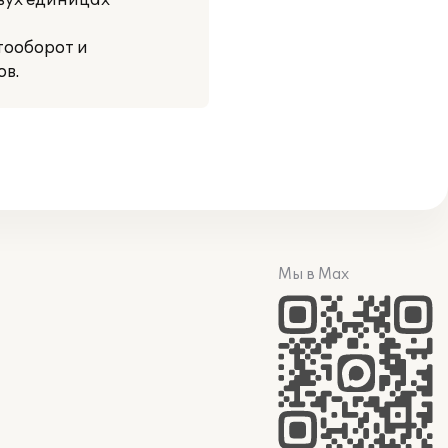
вух единицах
тооборот и
ов.
Мы в Max