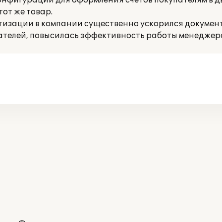
онфигурации для оформления счетов покупателям в д
тот же товар.
атизации в компании существенно ускорился докумен
ателей, повысилась эффективность работы менеджер