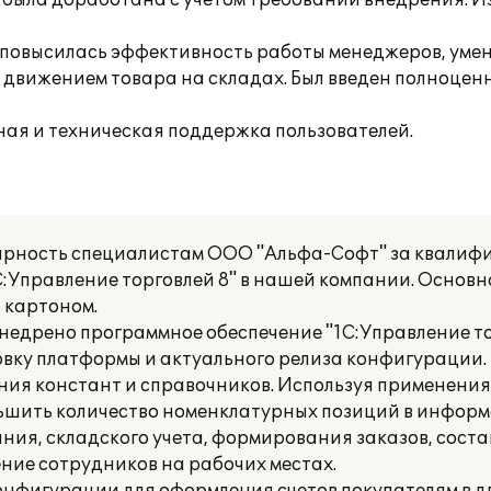
была доработана с учетом требований внедрения. 
 повысилась эффективность работы менеджеров, уме
 движением товара на складах. Был введен полноцен
ая и техническая поддержка пользователей.
арность специалистам ООО "Альфа-Софт" за квали
:Управление торговлей 8" в нашей компании. Основ
, картоном.
едрено программное обеспечение "1С:Управление то
вку платформы и актуального релиза конфигурации.
ения констант и справочников. Используя применени
ьшить количество номенклатурных позиций в информ
ия, складского учета, формирования заказов, соста
ние сотрудников на рабочих местах.