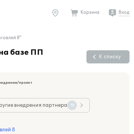
Корзина
Вход
говлей 8"
на базе ПП
К списку
недрение/проект
ругие внедрения партнера
75
влей 8