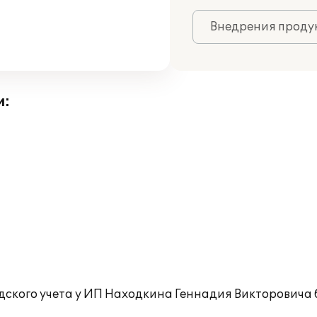
Внедрения продук
и:
адского учета у ИП Находкина Геннадия Викторовича