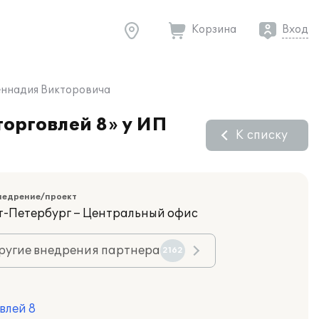
Корзина
Вход
Геннадия Викторовича
торговлей 8» у ИП
К списку
недрение/проект
кт-Петербург – Центральный офис
ругие внедрения партнера
2162
влей 8