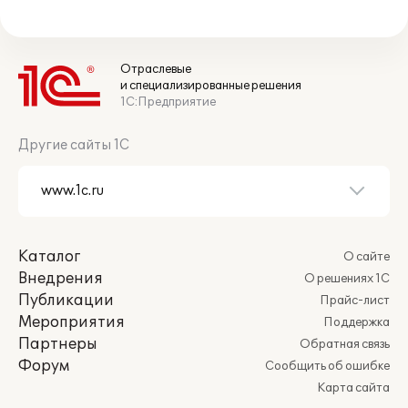
Отраслевые
и специализированные решения
1С:Предприятие
Другие сайты 1С
Каталог
О сайте
Внедрения
О решениях 1С
Публикации
Прайс-лист
Мероприятия
Поддержка
Партнеры
Обратная связь
Форум
Сообщить об ошибке
Карта сайта