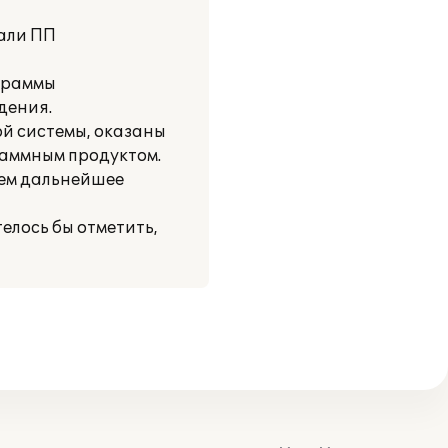
рали ПП
граммы
дения.
й системы, оказаны
раммным продуктом.
уем дальнейшее
елось бы отметить,