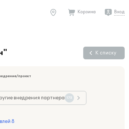
Корзина
Вход
н"
К списку
недрение/проект
ругие внедрения партнера
175
влей 8