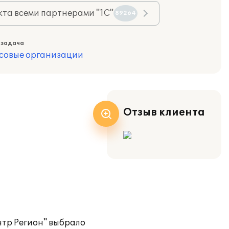
та всеми партнерами "1С"
89264
 задача
совые организации
Отзыв клиента
нтр Регион" выбрало