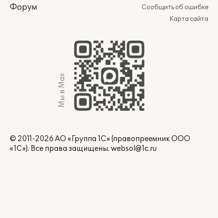
Форум
Сообщить об ошибке
Карта сайта
Мы в Max
© 2011-2026 АО «Группа 1С» (правопреемник ООО
«1С»). Все права защищены.
websol@1c.ru