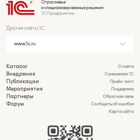
Отраслевые
и специализированные решения
1С:Предприятие
Другие сайты 1С
Каталог
О сайте
Внедрения
О решениях 1С
Публикации
Прайс-лист
Мероприятия
Поддержка
Партнеры
Обратная связь
Форум
Сообщить об ошибке
Карта сайта