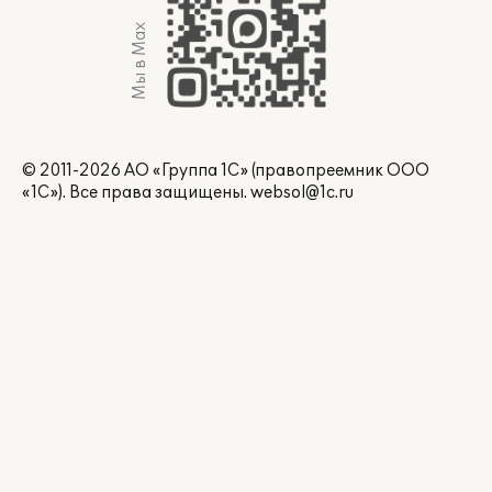
Мы в Max
© 2011-2026 АО «Группа 1С» (правопреемник ООО
«1С»). Все права защищены.
websol@1c.ru