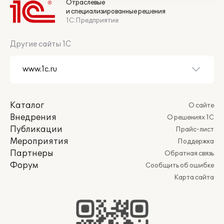
Отраслевые
и специализированные решения
1С:Предприятие
Другие сайты 1С
Каталог
О сайте
Внедрения
О решениях 1С
Публикации
Прайс-лист
Мероприятия
Поддержка
Партнеры
Обратная связь
Форум
Сообщить об ошибке
Карта сайта