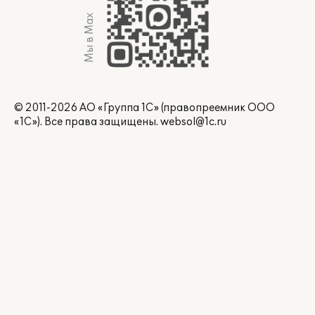
Мы в Max
© 2011-2026 АО «Группа 1С» (правопреемник ООО
«1С»). Все права защищены.
websol@1c.ru