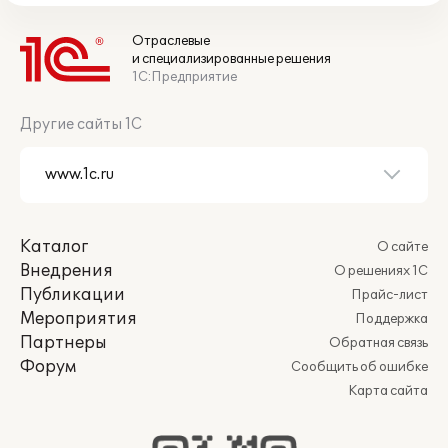
Отраслевые
и специализированные решения
1С:Предприятие
Другие сайты 1С
Каталог
О сайте
Внедрения
О решениях 1С
Публикации
Прайс-лист
Мероприятия
Поддержка
Партнеры
Обратная связь
Форум
Сообщить об ошибке
Карта сайта