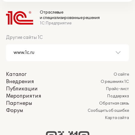
Отраслевые
и специализированные решения
1С:Предприятие
Другие сайты 1С
Каталог
О сайте
Внедрения
О решениях 1С
Публикации
Прайс-лист
Мероприятия
Поддержка
Партнеры
Обратная связь
Форум
Сообщить об ошибке
Карта сайта