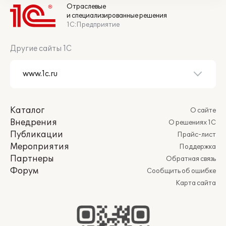
Отраслевые
и специализированные решения
1С:Предприятие
Другие сайты 1С
Каталог
О сайте
Внедрения
О решениях 1С
Публикации
Прайс-лист
Мероприятия
Поддержка
Партнеры
Обратная связь
Форум
Сообщить об ошибке
Карта сайта