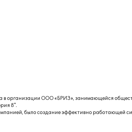
ета в организации ООО «БРИЗ», занимающейся обще
рия 8".
омпанией, было создание эффективно работающей сис