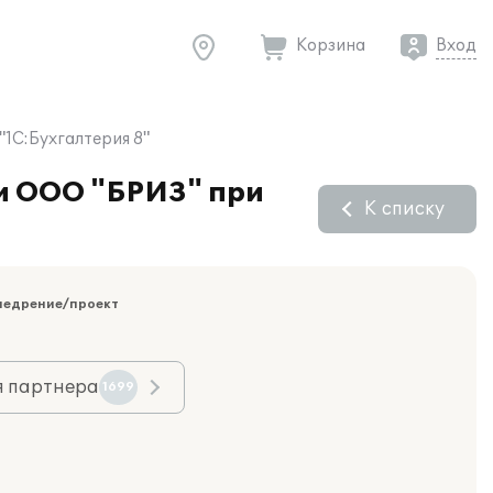
Корзина
Вход
1С:Бухгалтерия 8"
ии ООО "БРИЗ" при
К списку
недрение/проект
я партнера
1699