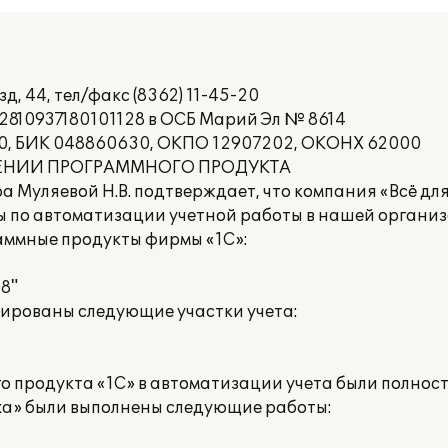
, 44, тел/факс (8362) 11-45-20
02810937180101128 в ОСБ Марий Эл № 8614
0, БИК 048860630, ОКПО 12907202, ОКОНХ 62000
ЕНИИ ПРОГРАММНОГО ПРОДУКТА
а Муляевой Н.В. подтверждает, что компания «Всё дл
ы по автоматизации учетной работы в нашей организ
аммные продукты фирмы «1С»:
8"
ированы следующие участки учета:
 продукта «1С» в автоматизации учета были полнос
ха» были выполнены следующие работы: