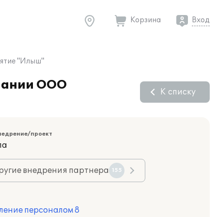
Корзина
Вход
ятие "Илыш"
мпании ООО
К списку
недрение/проект
ла
ругие внедрения партнера
155
ление персоналом 8