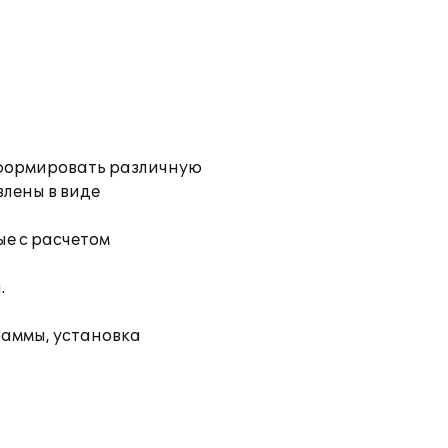
 формировать различную
влены в виде
е с расчетом
.
раммы, установка