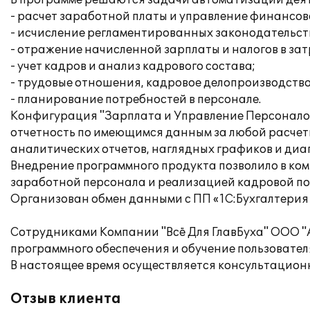
В программе решаются задачи автоматизации дея
- расчет заработной платы и управление финансо
- исчисление регламентированных законодательств
- отражение начисленной зарплаты и налогов в за
- учет кадров и анализ кадрового состава;
- трудовые отношения, кадровое делопроизводство
- планирование потребностей в персонале.
Конфигурация "Зарплата и Управление Персонало
отчетность по имеющимся данным за любой расчетн
аналитических отчетов, наглядных графиков и диа
Внедрение программного продукта позволило в ком
заработной персонала и реализацией кадровой по
Организован обмен данными с ПП «1С:Бухгалтерия
Сотрудниками Компании "Всё Для ГлавБуха" ООО "
программного обеспечения и обучение пользователя
В настоящее время осуществляется консультацион
Отзыв клиента