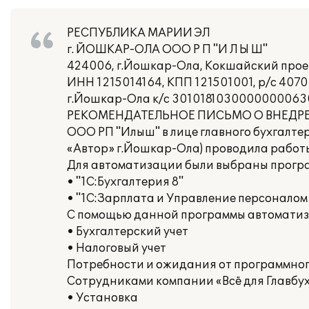
РЕСПУБЛИКА МАРИИ ЭЛ
г. ЙОШКАР-ОЛА ООО Р П "И Л Ы Ш"
424006, г.Йошкар-Ола, Кокшайский проезд
ИНН 1215014164, КПП 121501001, р/с 407
г.Йошкар-Ола к/с 3010181030000000063
РЕКОМЕНДАТЕЛЬНОЕ ПИСЬМО О ВНЕДР
ООО РП "Илыш" в лице главного бухгалтер
«Автор» г.Йошкар-Ола) проводила работ
Для автоматизации были выбраны прогр
• "1С:Бухгалтерия 8"
• "1С:Зарплата и Управление персоналом 
С помощью данной программы автоматиз
• Бухгалтерский учет
• Налоговый учет
Потребности и ожидания от программного
Сотрудниками компании «Всё для Главбу
• Установка