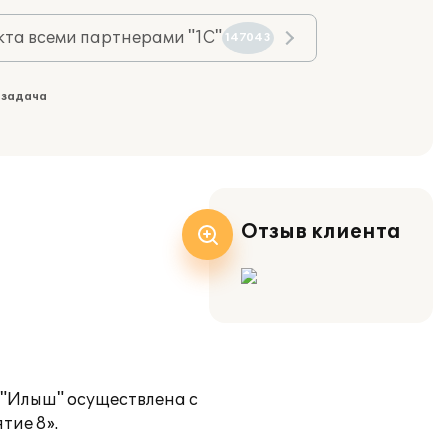
та всеми партнерами "1С"
147043
 задача
Отзыв клиента
 "Илыш" осуществлена с
тие 8».