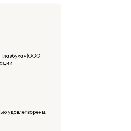
я Главбуха» (ООО
ации.
тью удовлетворены.