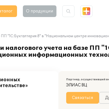
аталог
О продукции
зе ПП "1С:Бухгалтерия 8" в "Национальном центре инноваци
 налогового учета на базе ПП "1
ционных информационных технол
ционных
Партнер, осуществивший в
ительстве»
ЭЛИАС ВЦ
Связаться
Д