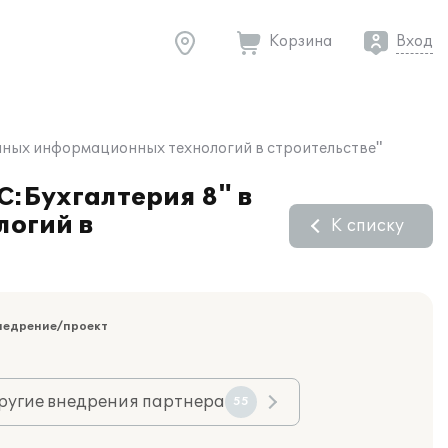
Корзина
Вход
онных информационных технологий в строительстве"
С:Бухгалтерия 8" в
огий в
К списку
недрение/проект
ругие внедрения партнера
55