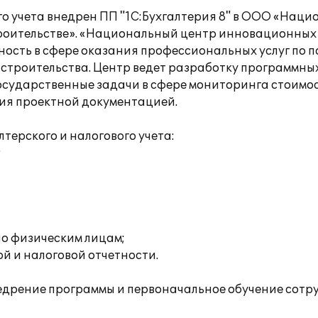
го учета внедрен ПП "1С:Бухгалтерия 8" в ООО «Нац
роительстве». «Национальный центр инновационны
ность в сфере оказания профессиональных услуг по п
строительства. Центр ведет разработку программных
осударственные задачи в сфере мониторинга стоимо
ния проектной документацией.
ерского и налогового учета:
;
о физическим лицам;
й и налоговой отчетности.
едрение программы и первоначальное обучение сотр