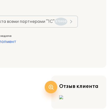
та всеми партнерами "1С"
575930
 задача
лопмент
Отзыв клиента