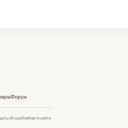
неры
Форум
ить об ошибке
Карта сайта