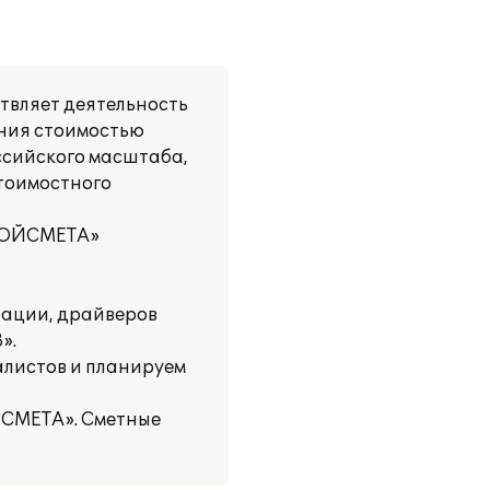
твляет деятельность
ения стоимостью
ссийского масштаба,
стоимостного
ТРОЙСМЕТА»
рации, драйверов
».
алистов и планируем
ЙСМЕТА». Сметные