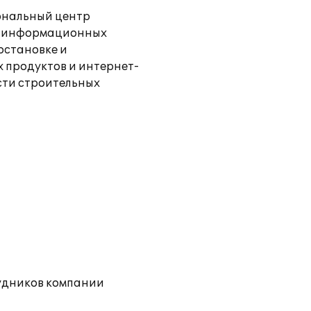
иональный центр
х информационных
остановке и
 продуктов и интернет-
сти строительных
удников компании