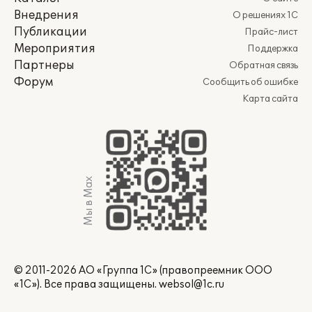
Внедрения
О решениях 1С
Публикации
Прайс-лист
Мероприятия
Поддержка
Партнеры
Обратная связь
Форум
Сообщить об ошибке
Карта сайта
Мы в Max
© 2011-2026 АО «Группа 1С» (правопреемник ООО
«1С»). Все права защищены.
websol@1c.ru