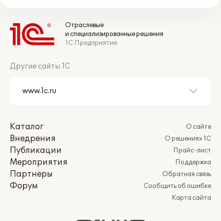
Отраслевые
и специализированные решения
1С:Предприятие
Другие сайты 1С
Каталог
О сайте
Внедрения
О решениях 1С
Публикации
Прайс-лист
Мероприятия
Поддержка
Партнеры
Обратная связь
Форум
Сообщить об ошибке
Карта сайта