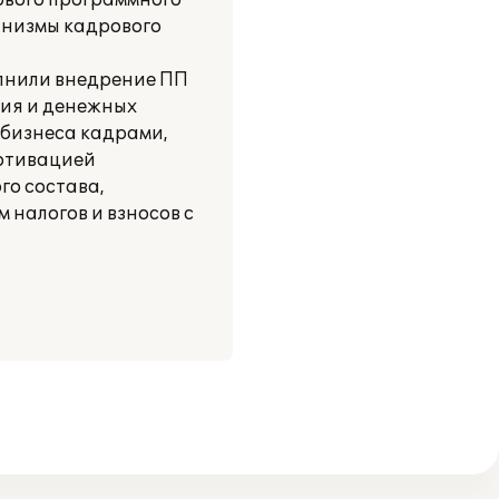
ового программного
анизмы кадрового
олнили внедрение ПП
тия и денежных
 бизнеса кадрами,
мотивацией
го состава,
налогов и взносов с