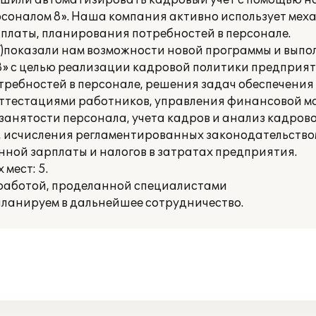
шили автоматизировать кадровый учет с помощью н
рсоналом 8». Наша компания активно использует мех
 платы, планирования потребностей в персонале.
иТ)показали нам возможности новой программы и вып
8» с целью реализации кадровой политики предприя
требностей в персонале, решения задач обеспечения
аттестациями работников, управления финансовой 
анятости персонала, учета кадров и анализ кадрово
 исчисления регламентированных законодательством 
ной зарплаты и налогов в затратах предприятия.
мест: 5.
работой, проделанной специалистами
и планируем в дальнейшее сотрудничество.