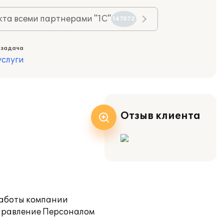
та всеми партнерами "1С"
147072
 задача
слуги
Отзыв клиента
работы компании
Управление Персоналом