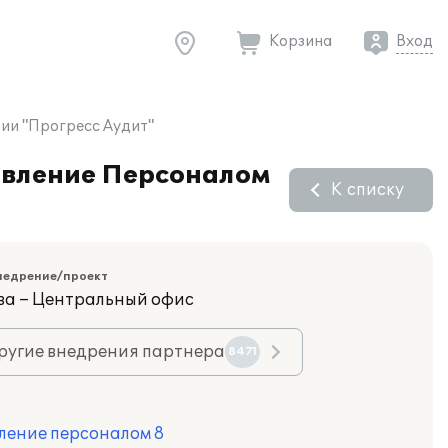
Корзина
Вход
нии "Прогресс Аудит"
равление Персоналом
К списку
недрение/проект
ва – Центральный офис
ругие внедрения партнера
8471
ление персоналом 8