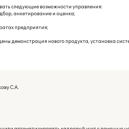
овать следующие возможности управления:
дбор, анкетирование и оценка;
тратах предприятия;
едены демонстрация нового продукта, установка сист
ову С.А.