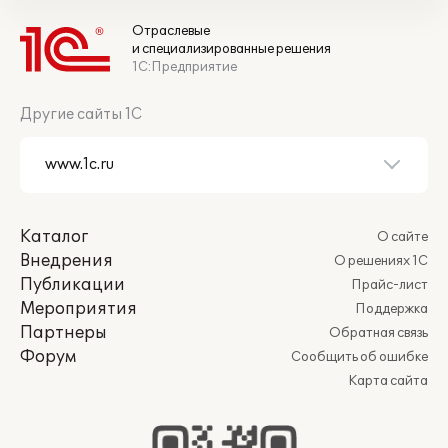
Отраслевые
и специализированные решения
1С:Предприятие
Другие сайты 1С
Каталог
О сайте
Внедрения
О решениях 1С
Публикации
Прайс-лист
Мероприятия
Поддержка
Партнеры
Обратная связь
Форум
Сообщить об ошибке
Карта сайта