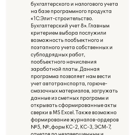
бухгалтерского и налогового учета
на базе программного продукта
«1С:Элит-строительство.
Бухгалтерский учет 8». Главным
критерием выбора послужили
возможность пообъектного и
поэтапного учета собственных и
субподрядных работ,
пообъектного начисления
заработной платы. Данная
программа позволяет нам вести
учет автотранспорта, горюче-
смазочных материалов, загружать
данные из сметных программ и
открывать сформированные акты
сверки в MS Excel. Также возможно
формирование журналов-ордеров
№5, №:,форм КС-2, КС-3, ЭСМ-7,
отчетов по незавершенным и